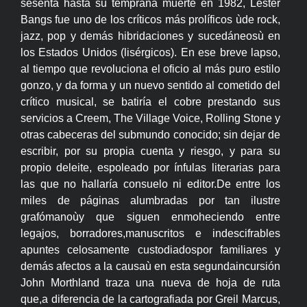
sesenta hasta su temprana muerte en 1982, Lester
Bangs fue uno de los críticos más prolíficos ùde rock,
jazz, pop y demás hibridaciones y sucedáneosù en
los Estados Unidos (lisérgicos). En ese breve lapso,
al tiempo que revoluciona el oficio al más puro estilo
gonzo, y da forma y un nuevo sentido al cometido del
crítico musical, se batiría el cobre prestando sus
servicios a Creem, The Village Voice, Rolling Stone y
otras cabeceras del submundo conocido; sin dejar de
escribir, por su propia cuenta y riesgo, y para su
propio deleite, espoleado por ínfulas literarias para
las que no hallaría consuelo ni editor.De entre los
miles de páginas alumbradas por tan ilustre
grafómanoùy que siguen enmoheciendo entre
legajos, borradores,manuscritos e indescifrables
apuntes celosamente custodiadospor familiares y
demás afectos a la causaù en esta segundaincursión
John Morthland traza una nueva de hoja de ruta
que,a diferencia de la cartografiada por Greil Marcus,