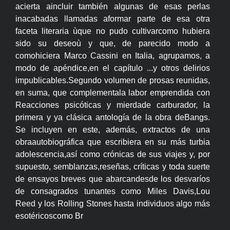
acierta aincluir también algunas de esas perlas
inacabadas llamadas aformar parte de esa otra
faceta literaria ùque no pudo cultivarcomo hubiera
sido su deseoù y que, de parecido modo a
comohiciera Marco Cassini en Italia, agrupamos, a
modo de apéndice,en el capítulo ...y otros delirios
impublicables.Segundo volumen de prosas reunidas,
en suma, que complementala labor emprendida con
Reacciones psicóticas y mierdade carburador, la
primera y ya clásica antología de la obra deBangs.
Se incluyen en este, además, extractos de una
obraautobiográfica que escribiera en su más turbia
adolescencia,así como crónicas de sus viajes y, por
supuesto, semblanzas,reseñas, críticas y toda suerte
de ensayos breves que abarcandesde los desvaríos
de consagrados tunantes como Miles Davis,Lou
Reed y los Rolling Stones hasta individuos algo más
esotéricoscomo Br