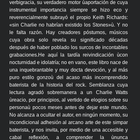
verbigracia, su verdadero motor ùaportación de cuya
instrumental importancia siempre se hizo eco y
reverencialmente subrayó el propio Keith Richards:
«sin Charlie no habrían existido los Stones»ù. Y no
le falta razón. Hay creadores póstumos, músicos
cuya obra solo revela su significado décadas
después de haber poblado los surcos de incontables
grabaciones.He aquí la tardía reivindicación ùcon
nocturnidad e idolatría; no en vano, este libro nace de
una inquebrantable y muy docta devoción, y al más
puro estilo gonzoù del acaso más incomprendido
baterista de la historia del rock. Semblanza cuya
lectura agradó sobremanera a un Charlie Watts
ùreacio, por principios, al vertido de elogios sobre su
personaù pocos meses antes de dejar este mundo.
No alcanza a ocultar el autor, en ningún momento, su
incondicional adhesión al arcano arte de este simpar
baterista, y nos invita, por medio de una accesible y
cabal reflexión, a comprender la ùnunca