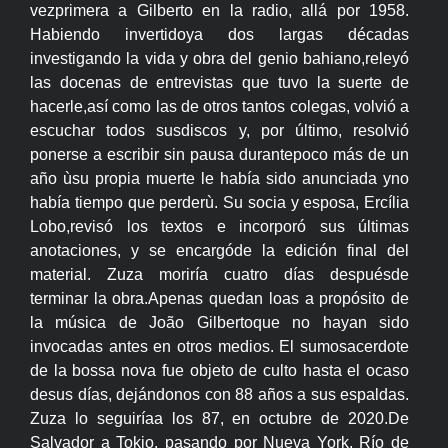
vezprimera a Gilberto en la radio, allá por 1958.
Habiendo invertidoya dos largas décadas
investigando la vida y obra del genio bahiano,releyó
las docenas de entrevistas que tuvo la suerte de
hacerle,así como las de otros tantos colegas, volvió a
escuchar todos susdiscos y, por último, resolvió
ponerse a escribir sin pausa durantepoco más de un
año ùsu propia muerte le había sido anunciada yno
había tiempo que perderù. Su socia y esposa, Ercília
Lobo,revisó los textos e incorporó sus últimas
anotaciones, y se encargóde la edición final del
material. Zuza moriría cuatro días despuésde
terminar la obra.Apenas quedan loas a propósito de
la música de João Gilbertoque no hayan sido
invocadas antes en otros medios. El sumosacerdote
de la bossa nova fue objeto de culto hasta el ocaso
desus días, dejándonos con 88 años a sus espaldas.
Zuza lo seguiríaa los 87, en octubre de 2020.De
Salvador a Tokio, pasando por Nueva York, Río de