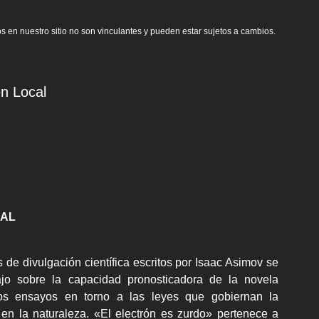
s en nuestro sitio no son vinculantes y pueden estar sujetos a cambios.
n Local
IAL
s de divulgación científica escritos por Isaac Asimov se
ajo sobre la capacidad pronosticadora de la novela
 dos ensayos en torno a las leyes que gobiernan la
 en la naturaleza. «El electrón es zurdo» pertenece a