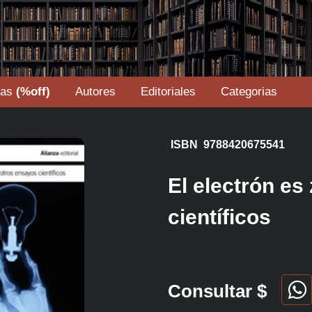
tas
(%off)
Autores
Editoriales
Categorias
ISBN 9788420675541
El electrón es
científicos
Consultar $