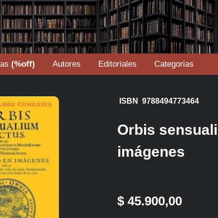
tas
(%off)
Autores
Editoriales
Categorias
ISBN 9788494773464
Orbis sensual
imágenes
$ 45.900,00