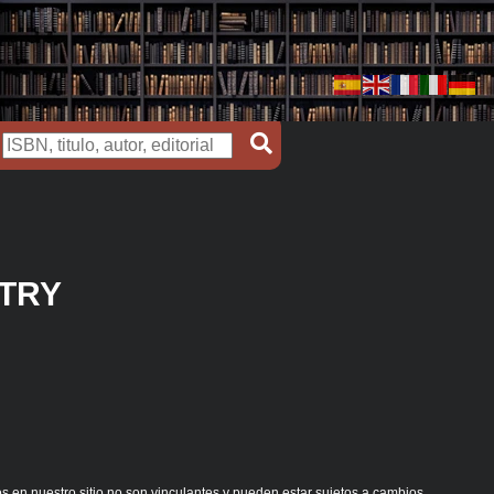
TRY
s en nuestro sitio no son vinculantes y pueden estar sujetos a cambios.