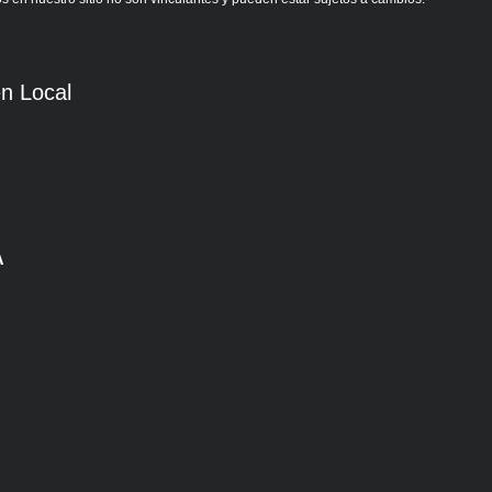
n Local
A