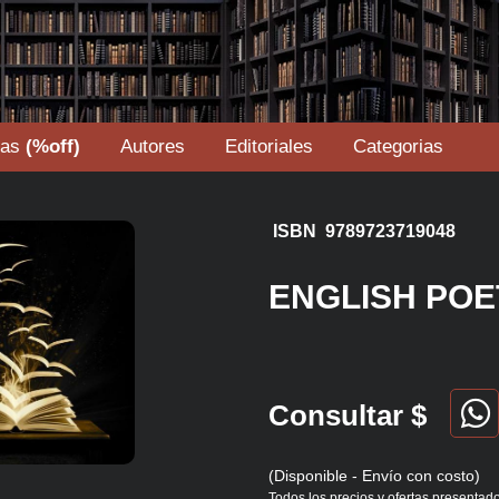
tas
(%off)
Autores
Editoriales
Categorias
ISBN 9789723719048
ENGLISH POE
Consultar $
(Disponible - Envío con costo)
Todos los precios y ofertas presentado