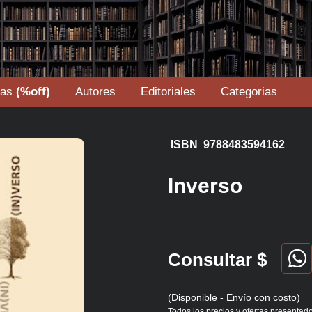
tas
(%off)
Autores
Editoriales
Categorias
ISBN 9788483594162
Inverso
Consultar $
(Disponible - Envío con costo)
Todos los precios y ofertas presentado