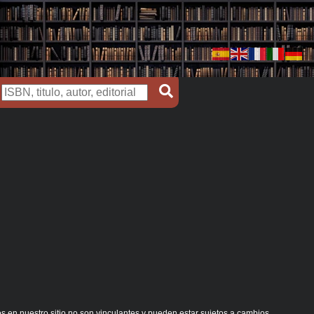
s en nuestro sitio no son vinculantes y pueden estar sujetos a cambios.