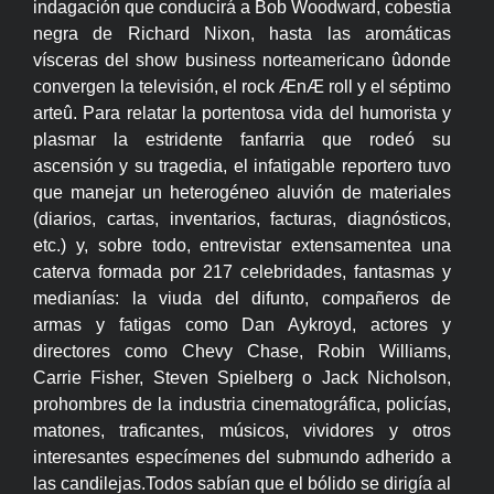
indagación que conducirá a Bob Woodward, cobestia
negra de Richard Nixon, hasta las aromáticas
vísceras del show business norteamericano ûdonde
convergen la televisión, el rock ÆnÆ roll y el séptimo
arteû. Para relatar la portentosa vida del humorista y
plasmar la estridente fanfarria que rodeó su
ascensión y su tragedia, el infatigable reportero tuvo
que manejar un heterogéneo aluvión de materiales
(diarios, cartas, inventarios, facturas, diagnósticos,
etc.) y, sobre todo, entrevistar extensamentea una
caterva formada por 217 celebridades, fantasmas y
medianías: la viuda del difunto, compañeros de
armas y fatigas como Dan Aykroyd, actores y
directores como Chevy Chase, Robin Williams,
Carrie Fisher, Steven Spielberg o Jack Nicholson,
prohombres de la industria cinematográfica, policías,
matones, traficantes, músicos, vividores y otros
interesantes especímenes del submundo adherido a
las candilejas.Todos sabían que el bólido se dirigía al