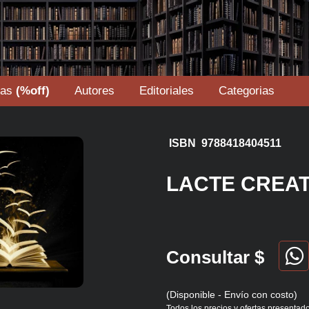
tas
(%off)
Autores
Editoriales
Categorias
ISBN 9788418404511
LACTE CREAT
Consultar $
(Disponible - Envío con costo)
Todos los precios y ofertas presentado