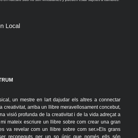
n Local
LTRUM
ical, un mestre en lart dajudar els altres a connectar
a creativitat, arriba un llibre meravellosament concebut,
a visió profunda de la creativitat i de la vida adreçat a
mi mateix escriure un llibre sobre com crear una gran
 es va revelar com un llibre sobre com ser.»Els grans
 ser reconeguts per un so únic que només ells són