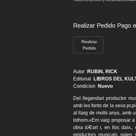
Realizar Pedido Pago e
Realizar
Pedido
Autor
RUBIN, RICK
Editorial
LIBROS DEL KU
Condicion
Nuevo
Del llegendari productor mus
amb les fonts de la seva pr.pi
al llarg de molts anys, amb un
tothom.«Em vaig proposar a 
obra dÆart i, en lloc daix.,
productors musicals solen