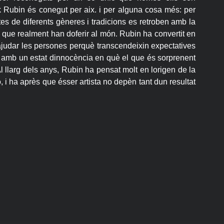
Rubin és conegut per aix. i per alguna cosa més: per
tes de diferents gèneres i tradicions es retroben amb la
l. que realment han doferir al món. Rubin ha convertit en
ajudar les persones perquè transcendeixin expectatives
 amb un estat dinnocència en què el que és sorprenent
Al llarg dels anys, Rubin ha pensat molt en lorigen de la
o, i ha après que ésser artista no depèn tant dun resultat