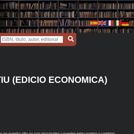
IU (EDICIO ECONOMICA)
s en nuestro sitio no son vinculantes y pueden estar sujetos a cambios.