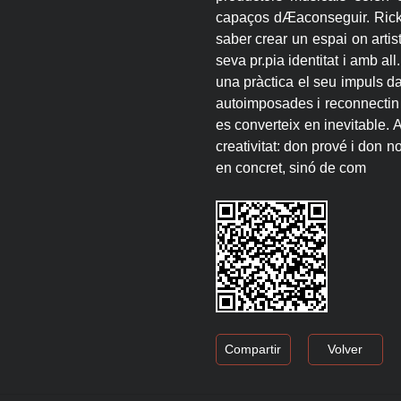
capaços dÆaconseguir. Rick 
saber crear un espai on artis
seva pr.pia identitat i amb al
una pràctica el seu impuls d
autoimposades i reconnectin
es converteix en inevitable. 
creativitat: don prové i don n
en concret, sinó de com
Compartir
Volver