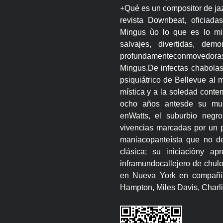
+Qué es un compositor de jaz
revista Downbeat, oficiada
Mingus ùo lo que es lo mi
salvajes, divertidas, dem
profundamenteconmovedoras-
Mingus.De infectas chabolas
psiquiátrico de Bellevue al
mística y a la soledad conte
ocho años antesde su mue
enWatts, el suburbio negro
vivencias marcadas por un p
maniacopanteísta que no dej
clásica; su iniciacióny a
inframundocallejero de chulo
en Nueva York en compañía
Hampton, Miles Davis, Charlie