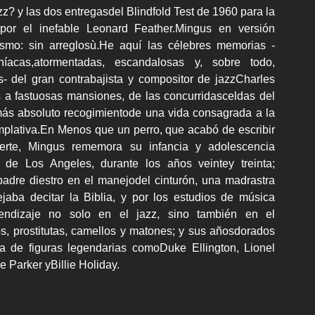
z? y las dos entregasdel Blindfold Test de 1960 para la
spor el inefable Leonard Feather.Mingus en versión
smo: sin arreglosù.He aquí las célebres memorias -
oníacas,atormentadas, escandalosas y, sobre todo,
 del gran contrabajista y compositor de jazzCharles
 a fastuosas mansiones, de las concurridasceldas del
 más absoluto recogimientode una vida consagrada a la
mplativa.En Menos que un perro, que acabó de escribir
rte, Mingus rememora su infancia y adolescencia
 de Los Angeles, durante los años veintey treinta;
adre diestro en el manejodel cinturón, una madrastra
aba decitar la Biblia, y por los estudios de música
prendizaje no solo en el jazz, sino también en el
s, prostitutas, camellos y matones; y sus añosdorados
 de figuras legendarias comoDuke Ellington, Lionel
 Parker yBillie Holiday.