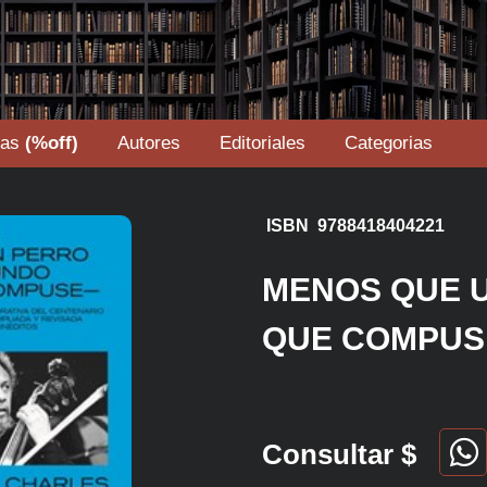
tas
(%off)
Autores
Editoriales
Categorias
ISBN 9788418404221
MENOS QUE U
QUE COMPUS
Consultar $