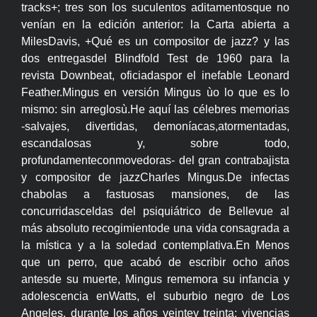
tracks+; tres son los suculentos aditamentosque no
venían en la edición anterior: la Carta abierta a
MilesDavis, +Qué es un compositor de jazz? y las
dos entregasdel Blindfold Test de 1960 para la
revista Downbeat, oficiadaspor el inefable Leonard
Feather.Mingus en versión Mingus ùo lo que es lo
mismo: sin arreglosù.He aquí las célebres memorias
-salvajes, divertidas, demoníacas,atormentadas,
escandalosas y, sobre todo,
profundamenteconmovedoras- del gran contrabajista
y compositor de jazzCharles Mingus.De infectas
chabolas a fastuosas mansiones, de las
concurridasceldas del psiquiátrico de Bellevue al
más absoluto recogimientode una vida consagrada a
la mística y a la soledad contemplativa.En Menos
que un perro, que acabó de escribir ocho años
antesde su muerte, Mingus rememora su infancia y
adolescencia enWatts, el suburbio negro de Los
Angeles, durante los años veintey treinta; vivencias