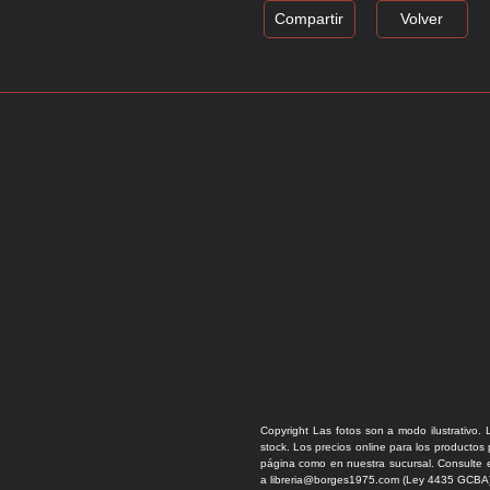
Compartir
Volver
Copyright Las fotos son a modo ilustrativo. 
stock. Los precios online para los productos
página como en nuestra sucursal. Consulte e
a libreria@borges1975.com (Ley 4435 GCBA)