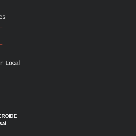
es
n Local
EROIDE
sal