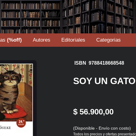
tas
(%off)
Autores
Editoriales
Categorias
ISBN 9788418668548
SOY UN GATO
$ 56.900,00
(Disponible - Envío con costo)
Todos los precios y ofertas presentado