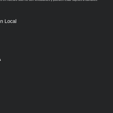
n Local
A