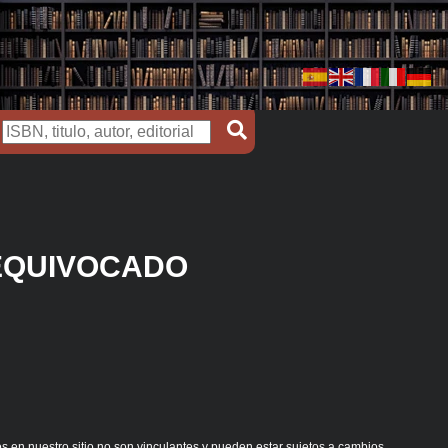
EQUIVOCADO
s en nuestro sitio no son vinculantes y pueden estar sujetos a cambios.