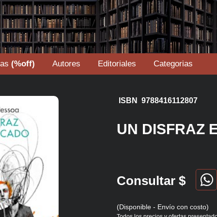
tas
(%off)
Autores
Editoriales
Categorias
ISBN 9788416112807
UN DISFRAZ 
Consultar $
(Disponible - Envío con costo)
Todos los precios y ofertas presentado